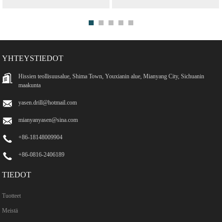
Hand Roation ...
Volframikarbidi 2 Huilulle...
YHTEYSTIEDOT
Hissien teollisuusalue, Shima Town, Youxianin alue, Mianyang City, Sichuanin
maakunta
yasen.drill@hotmail.com
mianyanyasen@sina.com
+86-18148009904
+86-0816-2406189
TIEDOT
Tuotteet
Meistä