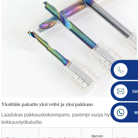
Sä
Yksittäin pakattu yksi veitsi ja yksi pakkaus
W
Laadukas pakkauskokoonpano, parempi suoja hyville
leikkaustyökaluille
.
Varren