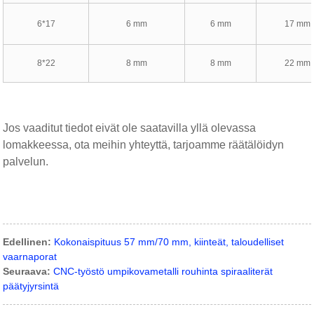
6*17
6 mm
6 mm
17 mm
8*22
8 mm
8 mm
22 mm
Jos vaaditut tiedot eivät ole saatavilla yllä olevassa
lomakkeessa, ota meihin yhteyttä, tarjoamme räätälöidyn
palvelun.
Edellinen:
Kokonaispituus 57 mm/70 mm, kiinteät, taloudelliset
vaarnaporat
Seuraava:
CNC-työstö umpikovametalli rouhinta spiraaliterät
päätyjyrsintä