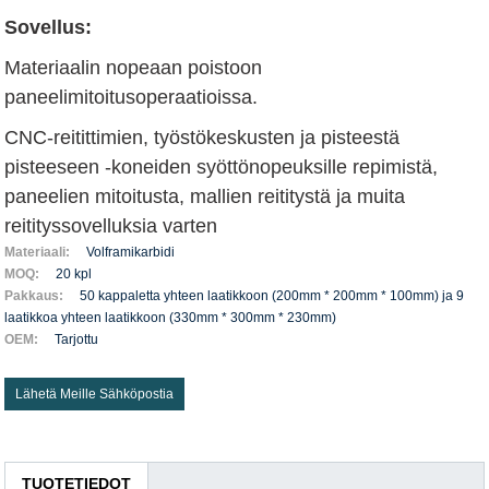
Sovellus:
Materiaalin nopeaan poistoon
paneelimitoitusoperaatioissa.
CNC-reitittimien, työstökeskusten ja pisteestä
pisteeseen -koneiden syöttönopeuksille repimistä,
paneelien mitoitusta, mallien reititystä ja muita
reitityssovelluksia varten
Materiaali:
Volframikarbidi
MOQ:
20 kpl
Pakkaus:
50 kappaletta yhteen laatikkoon (200mm * 200mm * 100mm) ja 9
laatikkoa yhteen laatikkoon (330mm * 300mm * 230mm)
OEM:
Tarjottu
Lähetä Meille Sähköpostia
TUOTETIEDOT