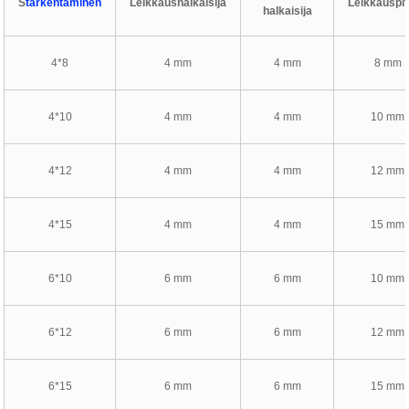
S
tarkentaminen
Leikkaushalkaisija
Leikkauspi
halkaisija
4*8
4 mm
4 mm
8 mm
4*10
4 mm
4 mm
10 mm
4*12
4 mm
4 mm
12 mm
4*15
4 mm
4 mm
15 mm
6*10
6 mm
6 mm
10 mm
6*12
6 mm
6 mm
12 mm
6*15
6 mm
6 mm
15 mm