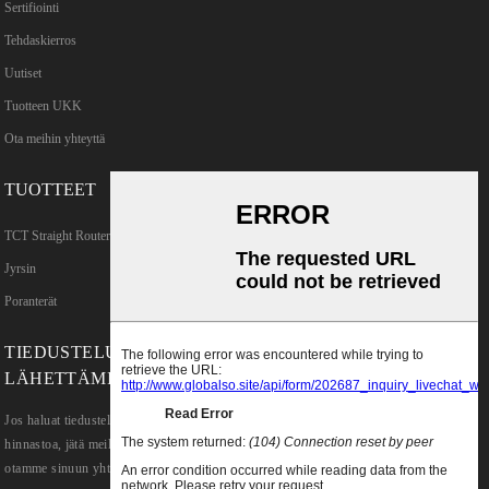
Sertifiointi
Tehdaskierros
Uutiset
Tuotteen UKK
Ota meihin yhteyttä
TUOTTEET
TCT Straight Router Bits
Jyrsin
Poranterät
TIEDUSTELUJEN
LÄHETTÄMINEN
Jos haluat tiedustella tuotteitamme tai
hinnastoa, jätä meille sähköpostiosoitteesi, niin
otamme sinuun yhteyttä 24 tunnin sisällä.