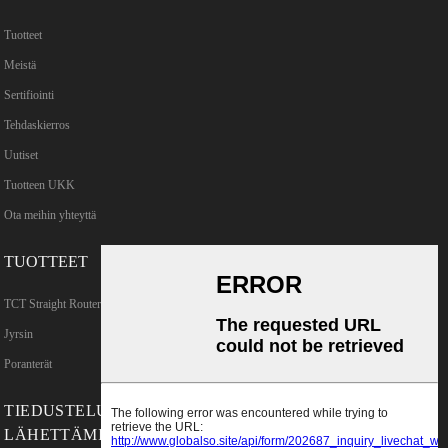
Tuotteet
Meistä
Sertifiointi
Tehdaskierros
Uutiset
Tuotteen UKK
Ota meihin yhteyttä
TUOTTEET
TCT Straight Router Bits
Jyrsin
Poranterät
TIEDUSTELUJEN
LÄHETTÄMINEN