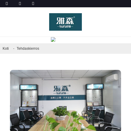
TEHDASKIERROS
Koti
Tehdaskierros