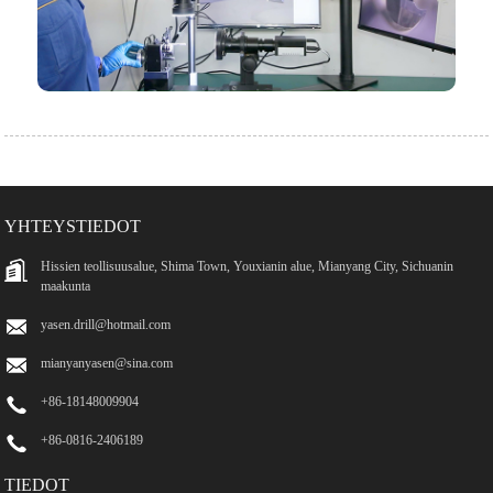
YHTEYSTIEDOT
Hissien teollisuusalue, Shima Town, Youxianin alue, Mianyang City, Sichuanin
maakunta
yasen.drill@hotmail.com
mianyanyasen@sina.com
+86-18148009904
+86-0816-2406189
TIEDOT